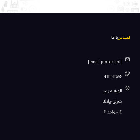
تمـــــاس
با ما
[email protected]
۰۲۱۲۲۰۱۲۵۸۶
الهيه-مريم
شرقى-پلاك
٦٤-,واحد ۶