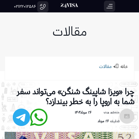
02122012586
مقالات
خانه
>
مقالات
چرا «ویزا شاپینگ شنگن» می‌تواند سفر
شما به اروپا را به خطر بیندازد؟
visa admin
۲۶ مرداد۱۴۰۴
۵دقیقه
۲۶ مرداد