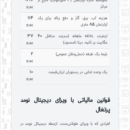
متوسط اجاره آپارتمان (3 اتاق‌خواب) خارج از
1197
مرکز
یورو
هزینه آب، برق، گاز و دفع زباله برای یک
114
آپارتمان 85 متری
یورو
اینترنت ADSL ماهانه (سرعت حداقل 60
37
مگابیت بر ثانیه، دیتا نامحدود)
یورو
بلیط یک طرفه (حمل‌ونقل عمومی)
2
یورو
یک وعده غذایی در رستوران ارزان‌قیمت
10
یورو
قوانین مالیاتی با ویزای دیجیتال نومد
پرتغال
افرادی که با ویزای طولانی‌مدت، ازجمله دیجیتال نومد در