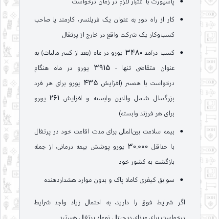
پاسپورت با اعتبار لازم در زمان درخواست
کار از راه دور به عنوان یک فریلنسر، کارمند یا صاحب
کسب‌وکار یک شرکت واقع در خارج از پرتغال
کسب درآمد 3480 یورو در ماه (بعد از کسر مالیات) به
عنوان متقاضی تنها - 3915 یورو در ماه هنگام
درخواست با همسر (افزایش 435 یورو برای هر فرد
بزرگسال شامل والدین وابسته و افزایش 261 یورو
برای هر فرزند وابسته)
بیمه سلامت بین‌المللی برای مدت اقامت خود در پرتغال
با حداقل 30.000 یورو پوشش بیمه درمانی، از جمله
بازگشت به کشور خود
سوابق کیفری کاملا پاک و بدون موارد هشداردهنده
اگر شرایط فوق را دارید، به احتمال زیاد واجد شرایط
درخواست برای ویزای دیجیتال نوماد پرتغال هستید.