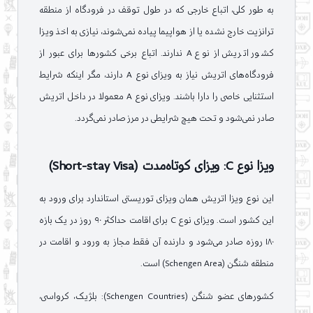
به طور کلی، اتباع خارجی که در طول توقف در فرودگاه از منطقه
ترانزیت خارج نشده یا از هواپیما پیاده نمی‌شوند، نیازی به اخذ ویزا
کشور اتریش از نوع A ندارند. اتباع برخی کشورها برای عبور از
فرودگاه‌های اتریش نیاز به ویزای نوع A دارند، مگر اینکه شرایط
استثنایی خاصی را دارا باشند. ویزای نوع A معمولا در داخل اتریش
صادر نمی‌شود و تحت هیچ شرایطی در مرز صادر نمی‌گردد.
ویزا نوع C: ویزای کوتاه‌مدت (Short-stay Visa)
این نوع ویزا اتریش همان ویزای توریستی استاندارد برای ورود به
این کشور است. ویزای نوع C برای اقامت حداکثر ۹۰ روز در یک بازه
۱۸۰ روزه صادر می‌شود و دارنده آن فقط مجاز به ورود و اقامت در
منطقه شنگن (Schengen Area) است.
کشورهای عضو شنگن (Schengen Countries): بلژیک، کرواسی،