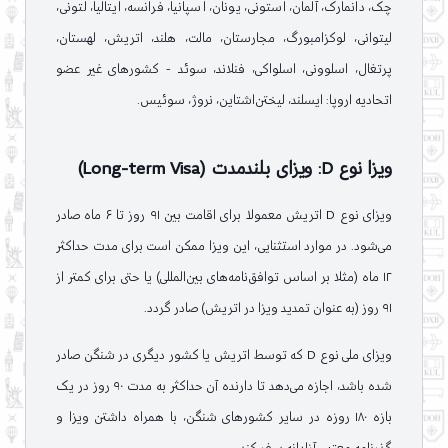
چک، دانمارک، آلمان، استونی، یونان، اسپانیا، فرانسه، ایتالیا، لتونی،
لیتوانی، لوکزامبورگ، مجارستان، مالت، هلند، اتریش، لهستان،
پرتغال، اسلوونی، اسلواکی، فنلاند، سوئد - کشورهای غیر عضو
اتحادیه اروپا: ایسلند، لیختن‌اشتاین، نروژ، سوئیس.
ویزا نوع D: ویزای بلندمدت (Long-term Visa)
ویزای نوع D اتریش معمولا برای اقامت بین ۹۱ روز تا ۶ ماه صادر
می‌شود. در موارد استثنایی، این ویزا ممکن است برای مدت حداکثر
۱۲ ماه (مثلا بر اساس توافق‌نامه‌های بین‌المللی) یا حتی برای کمتر از
۹۱ روز (به عنوان تمدید ویزا در اتریش) صادر گردد.
ویزای ملی نوع D که توسط اتریش یا کشور دیگری در شنگن صادر
شده باشد، اجازه می‌دهد تا دارنده آن حداکثر به مدت ۹۰ روز در یک
بازه ۱۸۰ روزه در سایر کشورهای شنگن، با همراه داشتن ویزا و