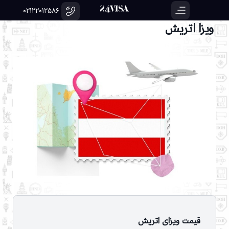
02122012586
ویزا اتریش
قیمت ویزای اتریش