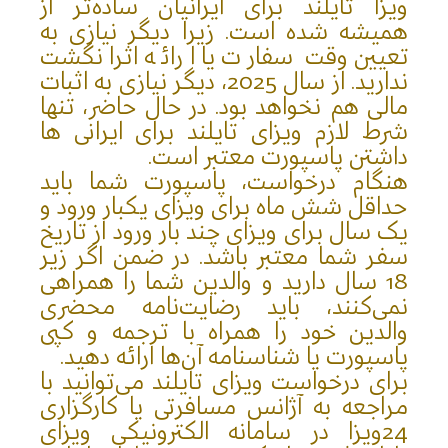
ویزا تایلند برای ایرانیان ساده‌تر از
همیشه شده است. زیرا دیگر نیازی به
تعیین وقت سفارت یا ارائه اثرانگشت
ندارید. از سال 2025، دیگر نیازی به اثبات
مالی هم نخواهد بود. در حال حاضر، تنها
شرط لازم ویزای تایلند برای ایرانی ها
داشتن پاسپورت معتبر است.
هنگام درخواست، پاسپورت شما باید
حداقل شش ماه برای ویزای یکبار ورود و
یک سال برای ویزای چند بار ورود از تاریخ
سفر شما معتبر باشد. در ضمن اگر زیر
18 سال دارید و والدین شما را همراهی
نمی‌کنند، باید رضایت‌نامه محضری
والدین خود را همراه با ترجمه و کپی
پاسپورت یا شناسنامه آن‌ها ارائه دهید.
برای درخواست ویزای تایلند می‌توانید با
مراجعه به آژانس مسافرتی یا کارگزاری
24ویزا در سامانه الکترونیکی ویزای