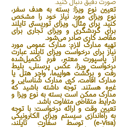
صورت دقیق دنبال کنید.
تعیین نوع ویزا: بسته به هدف سفر،
نوع ویزای مورد نیاز خود را مشخص
کنید. برای مثال، ویزای توریستی تایلند
برای گردشگری و ویزای تجاری برای
مقاصد کاری صادر می‌شود.
تهیه مدارک لازم: مدارک عمومی مورد
نیاز برای درخواست ویزای تایلند عبارت
از پاسپورت معتبر، فرم تکمیل‌شده
درخواست ویزا، عکس پرسنلی، بلیط
رفت و برگشت هواپیما، واچر هتل یا
مدارک اقامت، کپی مدارک شناسایی و
غیره هستند. توجه داشته باشید که
مدارک ممکن است بسته به نوع ویزا و
شرایط متقاضی متفاوت باشد.
تعیین وقت و ارائه درخواست: با توجه
به راه‌اندازی سیستم ویزای الکترونیکی
(e-Visa) توسط سفارت تایلند،