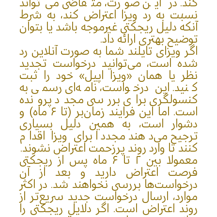
کند. در این صورت، متقاضی می‌تواند
نسبت به رد ویزا اعتراض کند، به شرط
آنکه دلیل ریجکتی غیرموجه باشد یا بتوان
توضیح بهتری ارائه داد.
اگر ویزای تایلند شما به صورت آنلاین رد
شده است، می‌توانید درخواست تجدید
نظر یا همان «ویزا اپیل» خود را ثبت
کنید. این درخواست، نامه‌ای رسمی به
کنسولگری برای بررسی مجدد پرونده
است. اما این فرایند زمان‌بر (تا ۶ ماه) و
دشوار است، به همین دلیل بسیاری
ترجیح می‌دهند مجددا برای ویزا اقدام
کنند تا وارد روند پرزحمت اعتراض نشوند.
معمولا بین ۲ تا ۶ ماه پس از ریجکتی
فرصت اعتراض دارید و بعد از آن
درخواست‌ها بررسی نخواهند شد. در اکثر
موارد، ارسال درخواست جدید سریع‌تر از
روند اعتراض است. اگر دلایل ریجکتی را