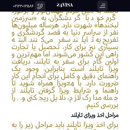
02122012586
تایلند به دلیل مردم مهمان‌نواز و برخورد
گرم خود با گردشگران، به «سرزمین
لبخندها» شهرت دارد. هرساله میلیون‌ها
نفر از سراسر دنیا به قصد گردشگری و
تفریح به تایلند سفر می‌کنند. البته
بسیاری نیز برای کار، تحصیل یا تجارت
راهی این کشور می‌شوند. اما مهم‌ترین و
اولین گام برای سفر به تایلند، دریافت
ویزا تایلند است. بنابراین، وجود یک
راهنمای دقیق و کامل برای انجام این کار
ضرورت دارد. با 24ویزا همراه شوید تا
راهنما و شرایط ویزا گرفتن تایلند از
جمله مدارک لازم، دلایل ریجکتی و... را
بررسی کنیم.
مراحل اخذ ویزای تایلند
برای اخذ ویزا تایلند باید مراحل زیر را به