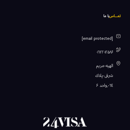
تمـــــاس
با ما
[email protected]
۰۲۱۲۲۰۱۲۵۸۶
الهيه-مريم
شرقى-پلاك
٦٤-,واحد ۶