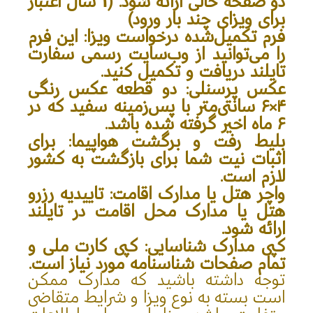
دو صفحه خالی ارائه شود. (1 سال اعتبار
برای ویزای چند بار ورود)
فرم تکمیل‌شده
درخواست ویزا
: این فرم
را می‌توانید از وب‌سایت رسمی سفارت
تایلند دریافت و تکمیل کنید.
عکس پرسنلی
: دو قطعه عکس رنگی
۴×۶ سانتی‌متر با پس‌زمینه سفید که در
۶ ماه اخیر گرفته شده باشد.
بلیط رفت و برگشت هواپیما
: برای
اثبات نیت شما برای بازگشت به کشور
لازم است.
واچر هتل یا مدارک اقامت
: تاییدیه رزرو
هتل یا مدارک محل اقامت در تایلند
ارائه شود.
کپی مدارک شناسایی
: کپی کارت ملی و
تمام صفحات شناسنامه مورد نیاز است.
توجه داشته باشید که مدارک ممکن
است بسته به نوع ویزا و شرایط متقاضی