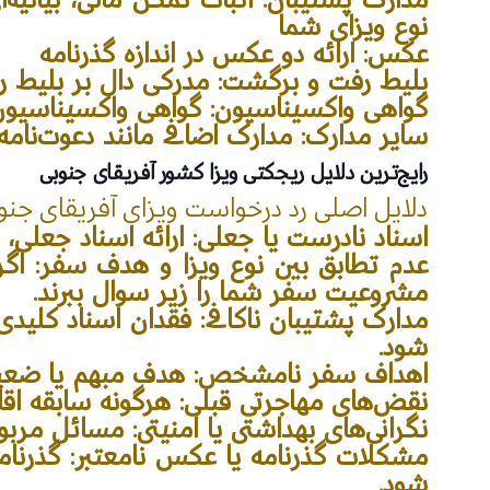
نوع ویزای شما
عکس: ارائه دو عکس در اندازه گذرنامه
بلیط رفت و برگشت: مدرکی دال بر بلیط 
گواهی واکسیناسیون: گواهی واکسیناسیون 
سایر مدارک: مدارک اضافی مانند دعوت‌نا
رایج‌ترین دلایل ریجکتی ویزا کشور آفریقای جنوبی
دلایل اصلی رد درخواست ویزای آفریقای جنوبی
اسناد نادرست یا جعلی: ارائه اسناد جعلی، 
عدم تطابق بین نوع ویزا و هدف سفر: اگ
مشروعیت سفر شما را زیر سوال ببرند.
مدارک پشتیبان ناکافی: فقدان اسناد کلیدی،
شود.
اهداف سفر نامشخص: هدف مبهم یا ضعیف ب
نقض‌های مهاجرتی قبلی: هرگونه سابقه اقام
نگرانی‌های بهداشتی یا امنیتی: مسائل مرب
مشکلات گذرنامه یا عکس نامعتبر: گذرنام
شود.