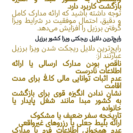
بازگشت کاربرد دارد.
توجه داشته باشید که ارائه مدارک کامل
و دقیق، احتمال موفقیت در شرایط ویزا
گرفتن برزیل را افزایش می‌دهد.
رایج‌ترین دلایل ریجکتی ویزا کشور برزیل
رایج‌ترین دلایل ریجکت شدن ویزا برزیل
عبارتند از:
ناقص بودن مدارک ارسالی یا ارائه
اطلاعات نادرست
عدم اثبات توانایی مالی کافی برای مدت
اقامت
نشان ندادن انگیزه قوی برای بازگشت
به کشور مبدا مانند شغل پایدار یا
خانواده
تاریخچه سفر ضعیف یا مشکوک
ارائه بلیط جعلی یا رزروهای غیرواقعی
عدم همخوانی اطلاعات فرم با مدارک