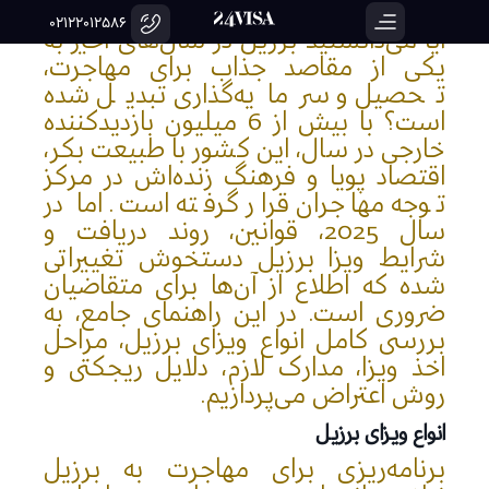
02122012586
آیا می‌دانستید برزیل در سال‌های اخیر به
یکی از مقاصد جذاب برای مهاجرت،
تحصیل و سرمایه‌گذاری تبدیل شده
است؟ با بیش از 6 میلیون بازدیدکننده
خارجی در سال، این کشور با طبیعت بکر،
اقتصاد پویا و فرهنگ زنده‌اش در مرکز
توجه مهاجران قرار گرفته است. اما در
سال 2025، قوانین، روند دریافت و
شرایط ویزا برزیل دستخوش تغییراتی
شده که اطلاع از آن‌ها برای متقاضیان
ضروری است. در این راهنمای جامع، به
بررسی کامل انواع ویزای برزیل، مراحل
اخذ ویزا، مدارک لازم، دلایل ریجکتی و
روش اعتراض می‌پردازیم.
انواع ویزای برزیل
برنامه‌ریزی برای مهاجرت به برزیل