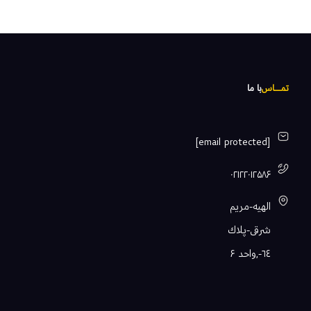
تمـــــاس
با ما
[email protected]
۰۲۱۲۲۰۱۲۵۸۶
الهيه-مريم
شرقى-پلاك
٦٤-,واحد ۶