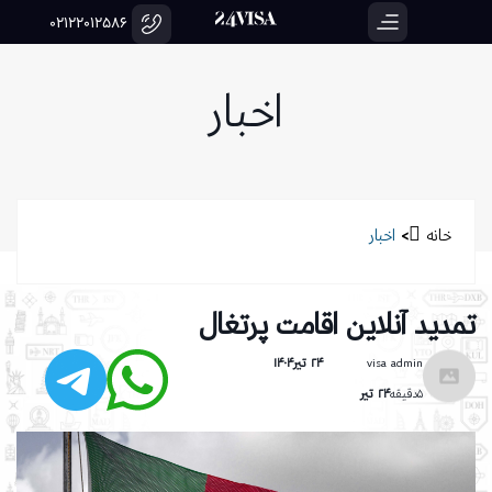
02122012586
اخبار
خانه
>
اخبار
تمدید آنلاین اقامت پرتغال
visa admin
۲۴ تیر۱۴۰۴
۵دقیقه
۲۴ تیر