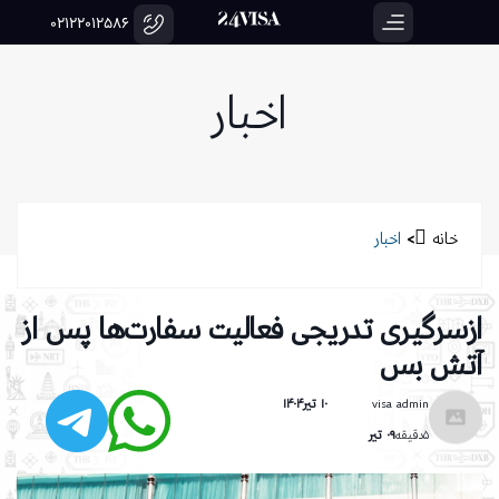
02122012586
اخبار
خانه
>
اخبار
ازسرگیری تدریجی فعالیت سفارت‌ها پس از
آتش بس
visa admin
۱۰ تیر۱۴۰۴
۵دقیقه
۰۹ تیر