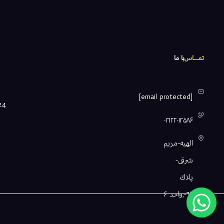
تمـــــاس
با ما
[email protected]
۰۲۱۲۲۰۱۲۵۸۶
الهيه-مريم
شرقى-
پلاك
٦٤-,واحد ۶